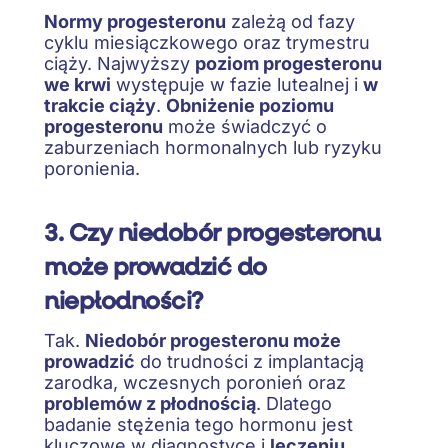
Normy progesteronu
zależą od fazy
cyklu miesiączkowego oraz trymestru
ciąży. Najwyższy
poziom progesteronu
we krwi
występuje w fazie lutealnej i
w
trakcie ciąży
.
Obniżenie poziomu
progesteronu
może świadczyć o
zaburzeniach hormonalnych lub ryzyku
poronienia.
3. Czy niedobór progesteronu
może prowadzić do
niepłodności?
Tak.
Niedobór progesteronu może
prowadzić
do trudności z implantacją
zarodka, wczesnych poronień oraz
problemów z płodnością
. Dlatego
badanie stężenia tego hormonu jest
kluczowe w diagnostyce i
leczeniu