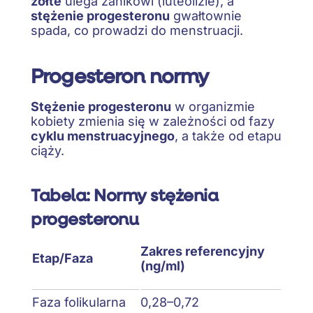
żółte
ulega zanikowi (luteolizie), a
stężenie progesteronu
gwałtownie
spada, co prowadzi do menstruacji.
Progesteron normy
Stężenie progesteronu
w organizmie
kobiety zmienia się w zależności od fazy
cyklu menstruacyjnego
, a także od etapu
ciąży.
Tabela: Normy stężenia
progesteronu
Zakres referencyjny
Etap/Faza
(ng/ml)
Faza folikularna
0,28–0,72