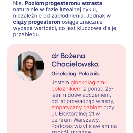
Nie.
Poziom progesteronu wzrasta
naturalnie w fazie lutealnej cyklu,
niezależnie od zapłodnienia. Jednak w
ciąży progesteron
osiąga znacznie
wyższe wartości, co jest kluczowe dla jej
przebiegu.
dr Bożena
Chociełowska
Ginekolog-Położnik
Jestem
ginekologiem-
położnikiem
z ponad 25-
letnim doświadczeniem,
od lat prowadząc własny,
empatyczny gabinet
przy
ul. Elektoralnej 21 w
centrum Warszawy.
Podczas wizyt stawiam na
spokój, uważne