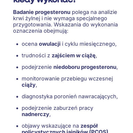
Badanie progesteronu
polega na analizie
krwi żylnej i nie wymaga specjalnego
przygotowania. Wskazania do wykonania
oznaczenia obejmują:
ocena
owulacji
i cyklu miesięcznego,
trudności z
zajściem w ciążę
,
podejrzenie
niedoboru progesteronu
,
monitorowanie przebiegu wczesnej
ciąży
,
diagnostyka poronień nawracających,
podejrzenie zaburzeń pracy
nadnerczy
,
objawy wskazujące na
zespół
policystycznych jajników (PCOS)
,