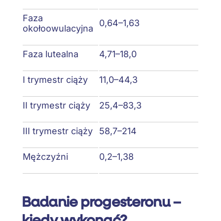
Faza
0,64–1,63
okołoowulacyjna
Faza lutealna
4,71–18,0
I trymestr ciąży
11,0–44,3
II trymestr ciąży
25,4–83,3
III trymestr ciąży
58,7–214
Mężczyźni
0,2–1,38
Badanie progesteronu –
kiedy wykonać?