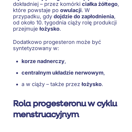
dokładniej – przez komórki
ciałka żółtego
,
które powstaje po
owulacji
. W
przypadku, gdy
dojdzie do zapłodnienia
,
od około 10. tygodnia ciąży rolę produkcji
przejmuje
łożysko
.
Dodatkowo progesteron może być
syntetyzowany w:
korze nadnerczy
,
centralnym układzie nerwowym
,
a w ciąży – także przez
łożysko
.
Rola progesteronu w cyklu
menstruacyjnym