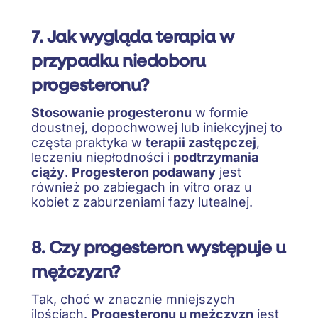
7. Jak wygląda terapia w
przypadku niedoboru
progesteronu?
Stosowanie progesteronu
w formie
doustnej, dopochwowej lub iniekcyjnej to
częsta praktyka w
terapii zastępczej
,
leczeniu niepłodności i
podtrzymania
ciąży
.
Progesteron podawany
jest
również po zabiegach in vitro oraz u
kobiet z zaburzeniami fazy lutealnej.
8. Czy progesteron występuje u
mężczyzn?
Tak, choć w znacznie mniejszych
ilościach.
Progesteronu u mężczyzn
jest