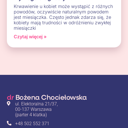
Krwawienie u kobiet może wystąpić z różnych
powodów, oczywiście naturalnym powodem
jest miesiączka. Często jednak zdarza się, że
kobiety mają trudności w odróżnieniu zwykłej
miesiączki
Czytaj więcej »
dr
Bożena Chociełowska
ul. Elektoralna 21/37,
00-137 Warszawa
(parter 4 klatka)
+48 502 552 371