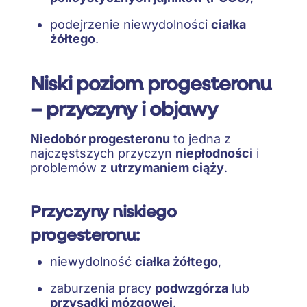
podejrzenie niewydolności
ciałka
żółtego
.
Niski poziom progesteronu
– przyczyny i objawy
Niedobór progesteronu
to jedna z
najczęstszych przyczyn
niepłodności
i
problemów z
utrzymaniem ciąży
.
Przyczyny niskiego
progesteronu:
niewydolność
ciałka żółtego
,
zaburzenia pracy
podwzgórza
lub
przysadki mózgowej
,