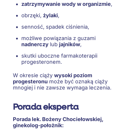
zatrzymywanie wody w organizmie
,
obrzęki,
żylaki
,
senność, spadek ciśnienia,
możliwe powiązania z guzami
nadnerczy
lub
jajników
,
skutki uboczne farmakoterapii
progesteronem.
W okresie ciąży
wysoki poziom
progesteronu
może być oznaką ciąży
mnogiej i nie zawsze wymaga leczenia.
Porada eksperta
Porada lek. Bożeny Chociełowskiej,
ginekolog-położnik: