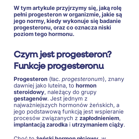
W tym artykule przyjrzymy się, jaką rolę
pełni progesteron w organizmie, jakie są
jego normy, kiedy wykonuje się badanie
progesteronu, oraz co oznacza niski
poziom tego hormonu.
Czym jest progesteron?
Funkcje progesteronu
Progesteron
(łac.
progesteronum
), znany
dawniej jako luteina, to
hormon
steroidowy
, należący do grupy
gestagenów
. Jest jednym z
najważniejszych hormonów żeńskich, a
jego podstawową funkcją jest wspieranie
procesów związanych z
zapłodnieniem
,
implantacją zarodka
i
utrzymaniem ciąży
.
Choć to
żeński hormon płciowy
, w