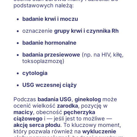
podstawowych należą:
badanie krwi i moczu
oznaczenie
grupy krwi i czynnika Rh
badanie hormonalne
badania przesiewowe
(np. na HIV, kiłę,
toksoplazmozę)
cytologia
USG wczesnej ciąży
Podczas
badania USG
,
ginekolog
może
ocenić wielkość
zarodka
, pozycję w
macicy
, obecność
pęcherzyka
ciążowego
i — jeśli jest to możliwe —
akcję serca płodu
. To kluczowy moment,
który pozwala również na
wykluczenie