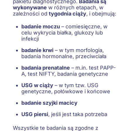
pakietu diagnostycznego.
Badania są
wykonywane
w różnych etapach, w
zależności od
tygodnia ciąży
, i obejmują:
badanie moczu
– comiesięczne, w
celu wykrycia białka, glukozy lub
infekcji
badanie krwi
– w tym morfologia,
badania hormonalne, przeciwciała
badania prenatalne
– m.in. test PAPP-
A, test NIFTY, badania genetyczne
USG w ciąży
– w tym tzw. USG
genetyczne, połówkowe i końcowe
badanie szyjki macicy
USG piersi
, jeśli jest taka potrzeba
Wszystkie te badania są zgodne z