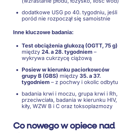
(wzrastanie płodu, łożysko, ilość wód)
dodatkowe USG po 40. tygodniu, jeśli
poród nie rozpoczął się samoistnie
Inne kluczowe badania:
Test obciążenia glukozą (OGTT, 75 g)
między
24. a 28. tygodniem
–
wykrywa cukrzycę ciążową
Posiew w kierunku paciorkowców
grupy B (GBS)
między
35. a 37.
tygodniem
– z pochwy i okolic odbytu
badania krwi i moczu, grupa krwi i Rh,
przeciwciała, badania w kierunku HIV,
kiły, WZW B i C oraz toksoplazmozy
Co nowego w opiece nad