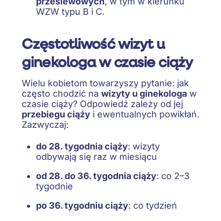
przesiewowych
, w tym w kierunku
WZW typu B i C.
Częstotliwość wizyt u
ginekologa w czasie ciąży
Wielu kobietom towarzyszy pytanie: jak
często chodzić na
wizyty u ginekologa
w
czasie ciąży? Odpowiedź zależy od jej
przebiegu ciąży
i ewentualnych powikłań.
Zazwyczaj:
do 28. tygodnia ciąży
: wizyty
odbywają się raz w miesiącu
od 28. do 36. tygodnia ciąży
: co 2–3
tygodnie
po 36. tygodniu ciąży
: co tydzień