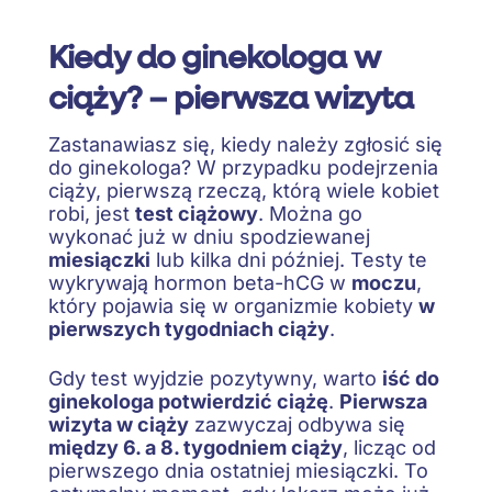
Kiedy do ginekologa w
ciąży? – pierwsza wizyta
Zastanawiasz się, kiedy należy zgłosić się
do ginekologa? W przypadku podejrzenia
ciąży, pierwszą rzeczą, którą wiele kobiet
robi, jest
test ciążowy
. Można go
wykonać już w dniu spodziewanej
miesiączki
lub kilka dni później. Testy te
wykrywają hormon beta-hCG w
moczu
,
który pojawia się w organizmie kobiety
w
pierwszych tygodniach ciąży
.
Gdy test wyjdzie pozytywny, warto
iść do
ginekologa potwierdzić ciążę
.
Pierwsza
wizyta w ciąży
zazwyczaj odbywa się
między 6. a 8. tygodniem ciąży
, licząc od
pierwszego dnia ostatniej miesiączki. To