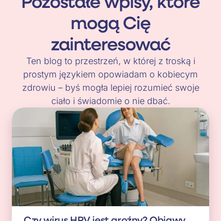
Pozostałe wpisy, które
mogą Cię
zainteresować
Ten blog to przestrzeń, w której z troską i
prostym językiem opowiadam o kobiecym
zdrowiu – byś mogła lepiej rozumieć swoje
ciało i świadomie o nie dbać.
Czy wirus HPV jest groźny? Objawy,