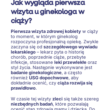
Jak wygląda pierwsza
wizyta u ginekologa w
ciąży?
Pierwsza wizyta zdrowej kobiety
w ciąży
to moment, w którym ginekolog
rozpoczyna profesjonalną opiekę. Zwykle
zaczyna się od
szczegółowego wywiadu
lekarskiego
– lekarz pyta o historię
chorób, poprzednie ciąże, przebyte
infekcje, stosowane
leki przewlekłe
oraz
styl życia. Następnie wykonywane jest
badanie ginekologiczne
, a często
również
USG dopochwowe
, aby
dokładnie ocenić, czy
ciąża rozwija się
prawidłowo
.
W czasie tej wizyty
zleci
się także szereg
niezbędnych badań
, które pozwalają
ocenić stan zdrowia mamy i dziecka. Do