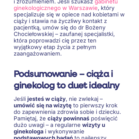
i zrozumieniem. Jeśli szukasz
gabinetu
ginekologicznego w Warszawie
, który
specjalizuje się w opiece nad kobietami w
ciąży i stawia na życzliwy kontakt z
pacjentką, umów się do dr Bożeny
Chociełowskiej – zaufanej specjalistki,
która poprowadzi cię przez ten
wyjątkowy etap życia z pełnym
zaangażowaniem.
Podsumowanie – ciąża i
ginekolog to duet idealny
Jeśli
jesteś w ciąży
, nie zwlekaj –
umówić się na wizytę
to pierwszy krok
do zapewnienia zdrowia sobie i dziecku.
Pamiętaj, że
ciąży powinnaś
poświęcić
dużo uwagi – a regularne
wizyty u
ginekologa
i wykonywanie
podstawowych badań
to najlepszy